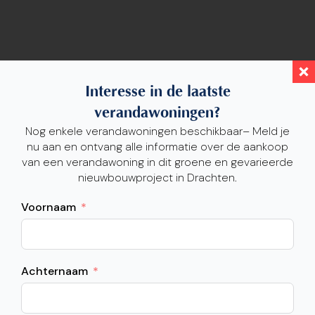
Interesse in de laatste
verandawoningen?
Nog enkele verandawoningen beschikbaar– Meld je
nu aan en ontvang alle informatie over de aankoop
Cookie instellingen
van een verandawoning in dit groene en gevarieerde
nieuwbouwproject in Drachten.
Onze website maakt gebruik van cookies om u de best
mogelijke gebruikerservaring te bieden. Essentiële
Voornaam
cookies zijn noodzakelijk voor de correcte werking van
de website. U kunt onze cookies accepteren door op
"Alles accepteren" te klikken of uw voorkeuren hieronder
aan te passen.
Achternaam
Noodzakelijk (Essentiële cookies)
Statistiek (Analytische cookies)